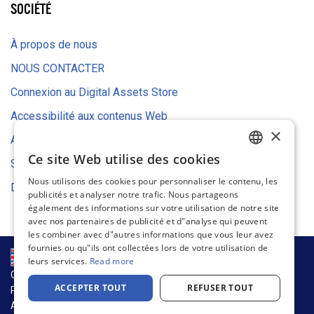
SOCIÉTÉ
À propos de nous
NOUS CONTACTER
Connexion au Digital Assets Store
Accessibilité aux contenus Web
×
Avis relatif aux cookies
Ce site Web utilise des cookies
Stratégie environnementale
ENGLISH
Nous utilisons des cookies pour personnaliser le contenu, les
Déclaration UE de conformité
FRENCH
publicités et analyser notre trafic. Nous partageons
également des informations sur votre utilisation de notre site
GERMAN
avec nos partenaires de publicité et d"analyse qui peuvent
les combiner avec d"autres informations que vous leur avez
DUTCH
fournies ou qu"ils ont collectées lors de votre utilisation de
SPANISH
leurs services.
Read more
CHAÎNE D’APPROVISIONNEMENT ET DURABILITÉ
ITALIAN
ACCEPTER TOUT
REFUSER TOUT
POLITIQUE DE CONFIDENTIALITÉ
Avis relatif aux cookies
CONDITIONS D’UTILISATION