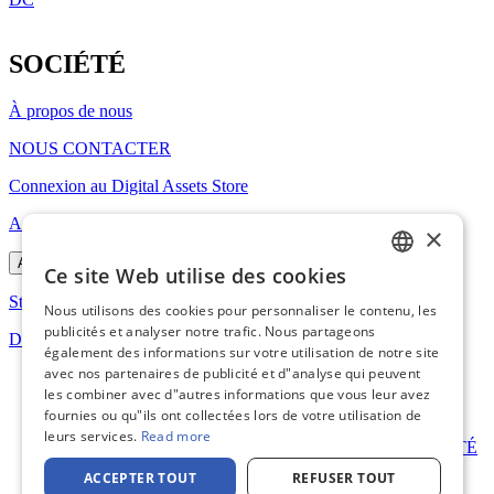
SOCIÉTÉ
À propos de nous
NOUS CONTACTER
Connexion au Digital Assets Store
Accessibilité aux contenus Web
×
Avis relatif aux cookies
Ce site Web utilise des cookies
ENGLISH
Stratégie environnementale
Nous utilisons des cookies pour personnaliser le contenu, les
FRENCH
publicités et analyser notre trafic. Nous partageons
Déclaration UE de conformité
également des informations sur votre utilisation de notre site
GERMAN
avec nos partenaires de publicité et d"analyse qui peuvent
les combiner avec d"autres informations que vous leur avez
DUTCH
fournies ou qu"ils ont collectées lors de votre utilisation de
SPANISH
leurs services.
Read more
CHAÎNE D’APPROVISIONNEMENT ET DURABILITÉ
POLITIQUE DE CONFIDENTIALITÉ
ITALIAN
ACCEPTER TOUT
REFUSER TOUT
Avis relatif aux cookies