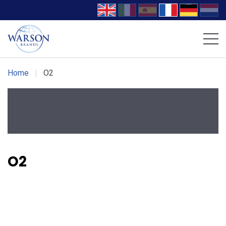
Chaussures Volcom
Chaussures DC WORK Crew
Home
|
O2
O2