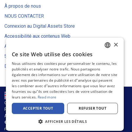
À propos de nous
NOUS CONTACTER
Connexion au Digital Assets Store
Accessibilité aux contenus Web
×
Avis relatif aux cookies
Ce site Web utilise des cookies
Stratégie environnementale
ENGLISH
Nous utilisons des cookies pour personnaliser le contenu, les
Déclaration UE de conformité
FRENCH
publicités et analyser notre trafic. Nous partageons
également des informations sur votre utilisation de notre site
GERMAN
avec nos partenaires de publicité et d"analyse qui peuvent
les combiner avec d"autres informations que vous leur avez
DUTCH
fournies ou qu"ils ont collectées lors de votre utilisation de
SPANISH
leurs services.
Read more
CHAÎNE D’APPROVISIONNEMENT ET DURABILITÉ
ITALIAN
ACCEPTER TOUT
REFUSER TOUT
POLITIQUE DE CONFIDENTIALITÉ
Avis relatif aux cookies
CONDITIONS D’UTILISATION
AFFICHER LES DÉTAILS
© 2026 Warson Group, Inc., d.b.a. Warson Brands. Tous droits
réservés.