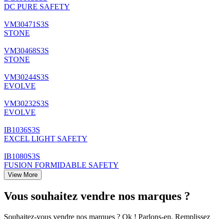
DC PURE SAFETY
VM30471S3S
STONE
VM30468S3S
STONE
VM30244S3S
EVOLVE
VM30232S3S
EVOLVE
IB1036S3S
EXCEL LIGHT SAFETY
IB1080S3S
FUSION FORMIDABLE SAFETY
View More
Vous souhaitez vendre nos marques ?
Souhaitez-vous vendre nos marques ? Ok ! Parlons-en. Remplissez