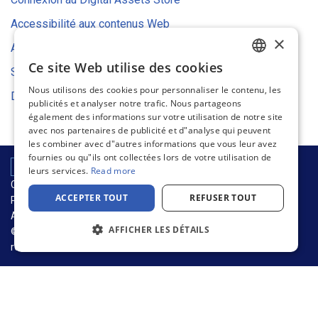
Accessibilité aux contenus Web
×
Avis relatif aux cookies
Ce site Web utilise des cookies
Stratégie environnementale
ENGLISH
Nous utilisons des cookies pour personnaliser le contenu, les
Déclaration UE de conformité
FRENCH
publicités et analyser notre trafic. Nous partageons
également des informations sur votre utilisation de notre site
GERMAN
avec nos partenaires de publicité et d"analyse qui peuvent
les combiner avec d"autres informations que vous leur avez
DUTCH
fournies ou qu"ils ont collectées lors de votre utilisation de
SPANISH
leurs services.
Read more
CHAÎNE D’APPROVISIONNEMENT ET DURABILITÉ
ITALIAN
ACCEPTER TOUT
REFUSER TOUT
POLITIQUE DE CONFIDENTIALITÉ
Avis relatif aux cookies
CONDITIONS D’UTILISATION
AFFICHER LES DÉTAILS
© 2026 Warson Group, Inc., d.b.a. Warson Brands. Tous droits
réservés.