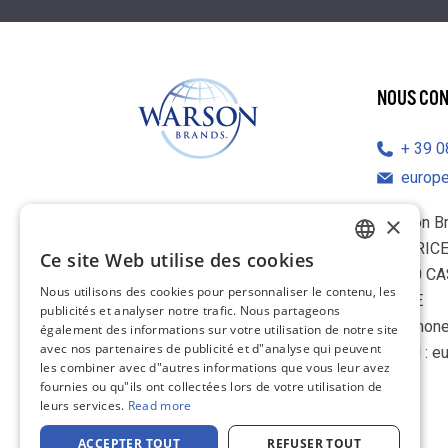
NOUS CO
39 
europ
×
Warson B
IL BARIC
Ce site Web utilise des cookies
ENGLISH
70010 C
Nous utilisons des cookies pour personnaliser le contenu, les
ITALIE
FRENCH
publicités et analyser notre trafic. Nous partageons
Téléphone
également des informations sur votre utilisation de notre site
GERMAN
avec nos partenaires de publicité et d"analyse qui peuvent
E-mail :
e
les combiner avec d"autres informations que vous leur avez
DUTCH
fournies ou qu"ils ont collectées lors de votre utilisation de
SPANISH
leurs services.
Read more
LinkedIn
ITALIAN
ACCEPTER TOUT
REFUSER TOUT