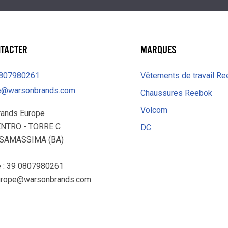
NTACTER
MARQUES
0807980261
Vêtements de travail R
e@warsonbrands.com
Chaussures Reebok
Volcom
rands Europe
ENTRO - TORRE C
DC
ASAMASSIMA (BA)
 : 39 0807980261
urope@warsonbrands.com