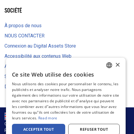
SOCIÉTÉ
À propos de nous
NOUS CONTACTER
Connexion au Digital Assets Store
Accessibilité aux contenus Web
×
Avis relatif aux cookies
Ce site Web utilise des cookies
Stratégie environnementale
ENGLISH
Nous utilisons des cookies pour personnaliser le contenu, les
Déclaration UE de conformité
FRENCH
publicités et analyser notre trafic. Nous partageons
également des informations sur votre utilisation de notre site
GERMAN
avec nos partenaires de publicité et d"analyse qui peuvent
les combiner avec d"autres informations que vous leur avez
DUTCH
fournies ou qu"ils ont collectées lors de votre utilisation de
SPANISH
leurs services.
Read more
CHAÎNE D’APPROVISIONNEMENT ET DURABILITÉ
ITALIAN
ACCEPTER TOUT
REFUSER TOUT
POLITIQUE DE CONFIDENTIALITÉ