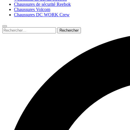
Chaussures de sécurité Reebok
Chaussures Volcom
Chaussures DC WORK Crew
Rechercher :
Submit
search