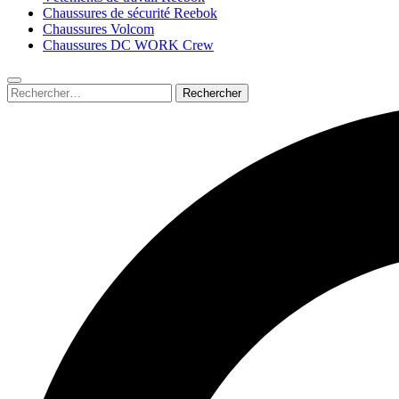
Chaussures de sécurité Reebok
Chaussures Volcom
Chaussures DC WORK Crew
Rechercher :
Submit
search