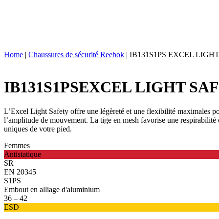
Home
|
Chaussures de sécurité Reebok
|
IB131S1PS EXCEL LIGH
IB131S1PS
EXCEL LIGHT SA
L’Excel Light Safety offre une légèreté et une flexibilité maximales p
l’amplitude de mouvement. La tige en mesh favorise une respirabilité 
uniques de votre pied.
Femmes
Antistatique
SR
EN 20345
S1PS
Embout en alliage d'aluminium
36 – 42
ESD