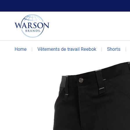
Chaussures Volcom
Chaussures DC WORK Crew
Home
|
Vêtements de travail Reebok
|
Shorts
|