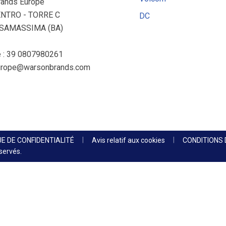
rands Europe
ENTRO - TORRE C
DC
ASAMASSIMA (BA)
 : 39 0807980261
urope@warsonbrands.com
UE DE CONFIDENTIALITÉ
Avis relatif aux cookies
CONDITIONS 
servés.