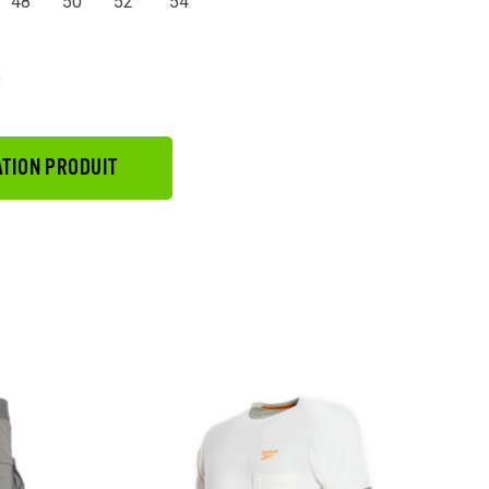
48
50
52
54
)
TION PRODUIT