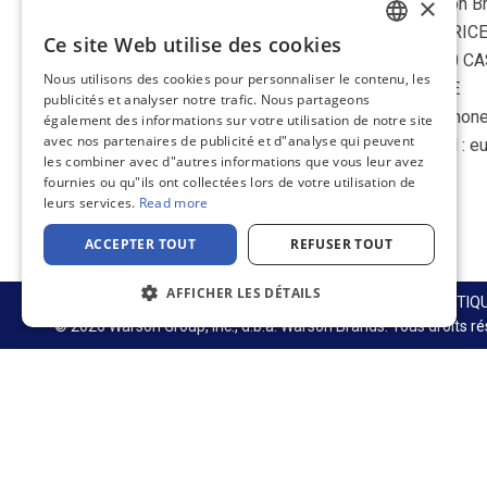
×
Warson B
IL BARIC
Ce site Web utilise des cookies
ENGLISH
70010 C
Nous utilisons des cookies pour personnaliser le contenu, les
ITALIE
FRENCH
publicités et analyser notre trafic. Nous partageons
Téléphone
également des informations sur votre utilisation de notre site
GERMAN
avec nos partenaires de publicité et d"analyse qui peuvent
E-mail :
e
les combiner avec d"autres informations que vous leur avez
DUTCH
fournies ou qu"ils ont collectées lors de votre utilisation de
SPANISH
leurs services.
Read more
LinkedIn
ITALIAN
ACCEPTER TOUT
REFUSER TOUT
AFFICHER LES DÉTAILS
CHAÎNE D’APPROVISIONNEMENT ET DURABILITÉ
POLITIQ
© 2026 Warson Group, Inc., d.b.a. Warson Brands. Tous droits ré