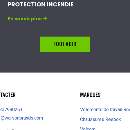
PROTECTION INCENDIE
En savoir plus
TOUT VOIR
NTACTER
MARQUES
0807980261
Vêtements de travail R
e@warsonbrands.com
Chaussures Reebok
Volcom