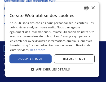
Accessibilité aux contenus Web
×
Avis relatif aux cookies
Ce site Web utilise des cookies
Stratégie environnementale
ENGLISH
Nous utilisons des cookies pour personnaliser le contenu, les
Déclaration UE de conformité
FRENCH
publicités et analyser notre trafic. Nous partageons
également des informations sur votre utilisation de notre site
GERMAN
avec nos partenaires de publicité et d"analyse qui peuvent
les combiner avec d"autres informations que vous leur avez
DUTCH
fournies ou qu"ils ont collectées lors de votre utilisation de
SPANISH
leurs services.
Read more
CHAÎNE D’APPROVISIONNEMENT ET DURABILITÉ
ITALIAN
ACCEPTER TOUT
REFUSER TOUT
POLITIQUE DE CONFIDENTIALITÉ
Avis relatif aux cookies
CONDITIONS D’UTILISATION
AFFICHER LES DÉTAILS
© 2026 Warson Group, Inc., d.b.a. Warson Brands. Tous droits
réservés.