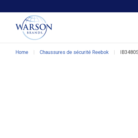
Chaussures Volcom
Chaussures DC WORK Crew
Home
|
Chaussures de sécurité Reebok
|
IB3480