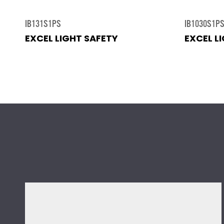
IB131S1PS
IB1030S1P
EXCEL LIGHT SAFETY
EXCEL L