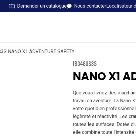
Demander un catalogue
Nous contacter
Localisateur 
S3S NANO X1 ADVENTURE SAFETY
IB3480S3S
NANO X1 A
Que vous livriez des marchand
travail en aventure. La Nano 
votre quotidien professionnel
légèreté et réactivité. Les c
toutes les surfaces. Dotée d
elle combine toute l’intensi