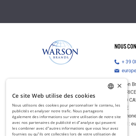
NOUS CO
39 
europ
×
Warson B
IL BARIC
Ce site Web utilise des cookies
ENGLISH
70010 C
Nous utilisons des cookies pour personnaliser le contenu, les
ITALIE
FRENCH
publicités et analyser notre trafic. Nous partageons
Téléphone
également des informations sur votre utilisation de notre site
GERMAN
avec nos partenaires de publicité et d"analyse qui peuvent
E-mail :
e
les combiner avec d"autres informations que vous leur avez
DUTCH
fournies ou qu"ils ont collectées lors de votre utilisation de