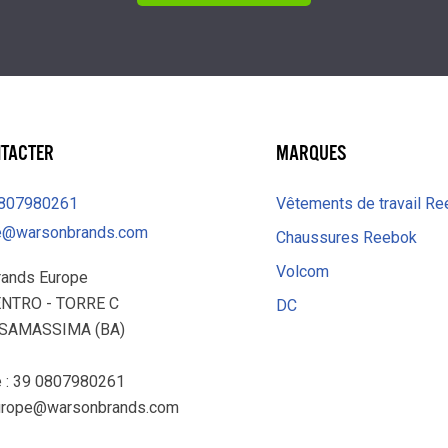
NTACTER
MARQUES
0807980261
Vêtements de travail R
e@warsonbrands.com
Chaussures Reebok
Volcom
rands Europe
ENTRO - TORRE C
DC
ASAMASSIMA (BA)
 : 39 0807980261
urope@warsonbrands.com