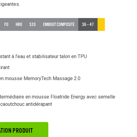
xigeantes.
FO
HRO
S3S
EMBOUT COMPOSITE
36 – 47
stant à l’eau et stabilisateur talon en TPU
irant
en mousse MemoryTech Massage 2.0
termédiaire en mousse Floatride Energy avec semelle
 caoutchouc antidérapant
TION PRODUIT