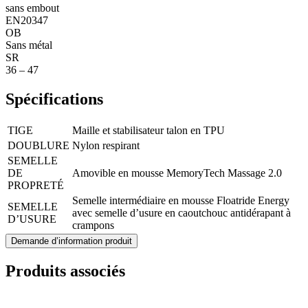
sans embout
EN20347
OB
Sans métal
SR
36 – 47
Spécifications
TIGE
Maille et stabilisateur talon en TPU
DOUBLURE
Nylon respirant
SEMELLE
DE
Amovible en mousse MemoryTech Massage 2.0
PROPRETÉ
Semelle intermédiaire en mousse Floatride Energy
SEMELLE
avec semelle d’usure en caoutchouc antidérapant à
D’USURE
crampons
Demande d’information produit
Produits associés