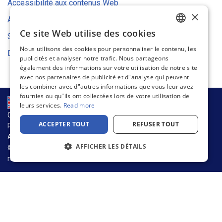
Accessibilité aux contenus Web
×
Avis relatif aux cookies
Ce site Web utilise des cookies
Stratégie environnementale
ENGLISH
Nous utilisons des cookies pour personnaliser le contenu, les
Déclaration UE de conformité
FRENCH
publicités et analyser notre trafic. Nous partageons
également des informations sur votre utilisation de notre site
GERMAN
avec nos partenaires de publicité et d"analyse qui peuvent
les combiner avec d"autres informations que vous leur avez
DUTCH
fournies ou qu"ils ont collectées lors de votre utilisation de
SPANISH
leurs services.
Read more
CHAÎNE D’APPROVISIONNEMENT ET DURABILITÉ
ITALIAN
ACCEPTER TOUT
REFUSER TOUT
POLITIQUE DE CONFIDENTIALITÉ
Avis relatif aux cookies
CONDITIONS D’UTILISATION
AFFICHER LES DÉTAILS
© 2026 Warson Group, Inc., d.b.a. Warson Brands. Tous droits
réservés.